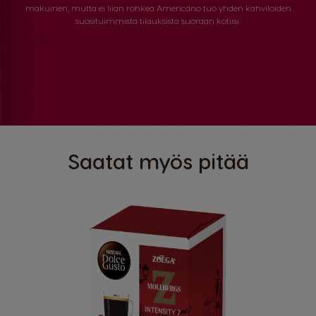
makuinen, mutta ei liian rohkea Americano tuo yhden kahviloiden
suosituimmista tilauksista suoraan kotiisi.
Saatat myös pitää