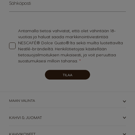
Sign
Sähköposti
Guatemala
Honduras
Up
for
Spanish
Spanish
Our
Newsletter:
Hong Kong
Hong Kong
Antamalla tietosi vahvistat, että olet vähintään 18-
English
Chinese
vuotias ja haluat saada markkinointiviestintää
NESCAFÉ® Dolce Gusto®:lta sekä muilta luotettavilta
Hungary
Indonesia
Nestlé-brändeiltä. Henkilötietojasi käsitellään
Hungarian
Indonesian
tietosuojailmoituksen
mukaisesti, ja voit peruuttaa
suostumuksesi milloin tahansa.
Italy
Japan
Italian
Japanese
TILAA
Korea
Latvia
Korean
Latvian
MAAN VALINTA
Lithuania
Malaysia
Lithuanian
Malay
KAHVI & JUOMAT
Malta
Mexico
Maltese
Spanish
KAHVIKONEET