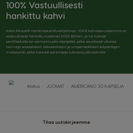
100% Vastuullisesti
English
Spanish
hankittu kahvi
Colombia
Costa Rica
Spanish
Spanish
Kiitos Nescafé-hankintakehitysohjelman, 100% kahvipavuistamme on
vastuullisesti hankittu vuodesta 2022 lähtien, ja ne tulevat
Croatia
Czechia
sertifioiduilta tai varmennuilta viljelijöiltä, jotka soveltavat ulkoisia
Croatian
Czeck
normeja sosiaalisten, taloudellisten ja ympäristöllisten käytäntöjen
mukaisesti, jotka tukevat parempaa tulevaisuutta kahville.
Denmark
Ecuador
Dannish
Spanish
El Salvador
Estonia
Spanish
Estonian
Aloitus
JUOMAT
AMERICANO 30 KAPSELIA
Finland
France
Finnish
French
Germany
Greece
Tilaa uutiskirjeemme
German
Greek