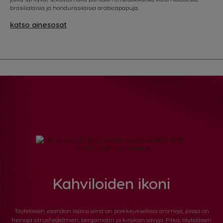
brasilialaisia ja hondurasilaisia arabicapapuja.
katso ainesosat
Kahviloiden ikoni
Täyteläisen vaahdon lisäksi siinä on poikkeuksellisia aromeja, joissa on
hienoja sitrushedelmien, bergamotin ja kirsikan sävyjä. Pitkä, täyteläisen