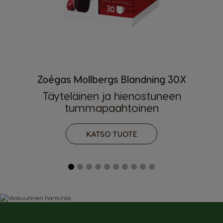
Zoégas Mollbergs Blandning 30X
Maan valinta
Täyteläinen ja hienostuneen
tummapaahtoinen
Argentina
Austria
Spanish
German
KATSO TUOTE
Belgium
Belgium
French
Dutch
Brazil
Bulgaria
Portuguese
Bulgarian
Caribbean
Chile