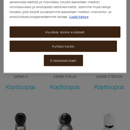
Sähköposti:
Ota meihin yhteyttä
personoida sisältöä ja mainoksia, tarjota sosiaalisen median
ominaisuuksia ja analysoida tietoliikennettä. Jaamme myös tietoja
tavasta, jolla käytät sivustoamme sosiaalisen median, mainonta- ja
analytiikkakumppaneidemme kanssa.
Lisää tietoa
Hyväksy kaikki evästeet
Hylkää kaikki
Evästeasetukset
GENIO S
GENIO S PLUS
GENIO S TOUCH
Käyttöopas
Käyttöopas
Käyttöopas