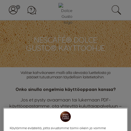
NESCAFÉ® DOLCE
GUSTO® KÄYTTÖOHJE
Valitse kahvikoneen malli alla olevasta luettelosta ja
pääset tutustumaan täydellisiin laitetietoihin.
Onko sinulla ongelmia käyttöoppaan kanssa?
Jos et pysty avaamaan tai lukemaan PDF-
käyttöopastamme, ota yhteyttä kuluttajapalveluun –
autamme mielellämme.
Puhelin:
080006161
Käytämme evästeitä, jotta sivustomme toimii oikein ja voimme