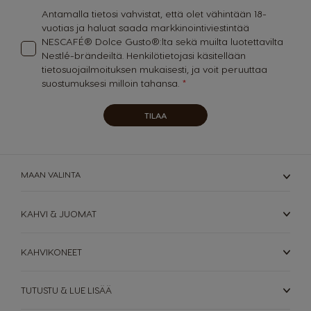
Colombia
Costa Rica
Antamalla tietosi vahvistat, että olet vähintään 18-
Spanish
Spanish
vuotias ja haluat saada markkinointiviestintää
NESCAFÉ® Dolce Gusto®:lta sekä muilta luotettavilta
Nestlé-brändeiltä. Henkilötietojasi käsitellään
Croatia
Czechia
tietosuojailmoituksen
mukaisesti, ja voit peruuttaa
Croatian
Czeck
suostumuksesi milloin tahansa.
Ecuador
TILAA
Denmark
Spanish
Dannish
El Salvador
Estonia
MAAN VALINTA
Spanish
Estonian
KAHVI & JUOMAT
Finland
France
Finnish
French
KAHVIKONEET
Greece
Germany
Greek
TUTUSTU & LUE LISÄÄ
German