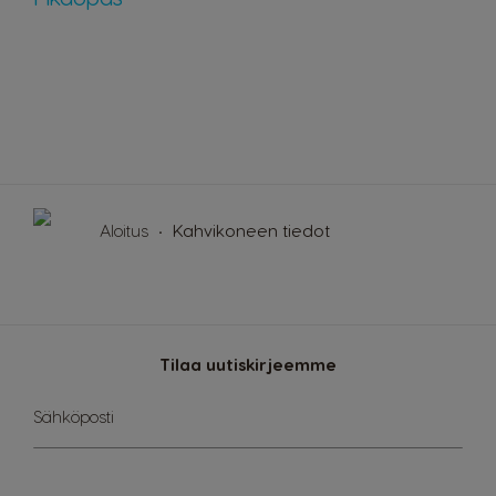
Maan valinta
Argentina
Austria
Spanish
German
Aloitus
Kahvikoneen tiedot
Belgium
Belgium
French
Dutch
Brazil
Bulgaria
Portuguese
Bulgarian
Tilaa uutiskirjeemme
Chile
Caribbean
Sign
Sähköposti
Spanish
English
Up
for
Our
Newsletter: