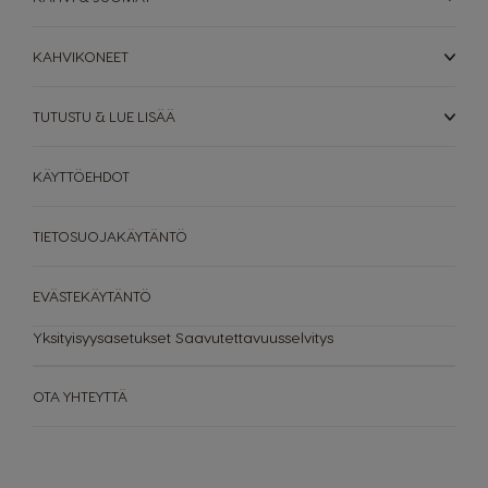
LISÄVARUSTEET
JUOMAT
DOLCE GUSTO-LISÄVARUSTEET
Kahvilaitteet
Katso Kaikki Lisävarusteet
KAHVIKONEET
Juomat
VASTUULLISUUS
TUTUSTU & LUE LISÄÄ
KAHVILASI
Kahvilaitteiden
Kahvilaitteiden
KÄYTTÖEHDOT
vertailu
tukikeskus
TIETOSUOJAKÄYTÄNTÖ
EVÄSTEKÄYTÄNTÖ
Yksityisyysasetukset
Saavutettavuusselvitys
OTA YHTEYTTÄ