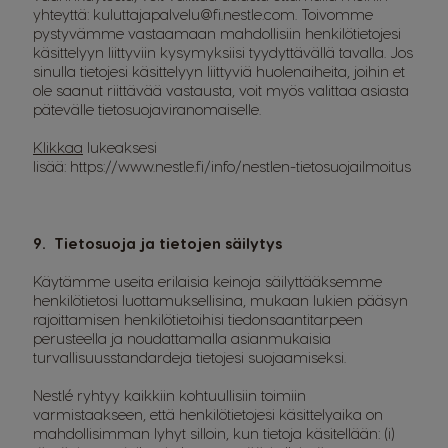
yhteyttä: kuluttajapalvelu@fi.nestle.com. Toivomme
pystyvämme vastaamaan mahdollisiin henkilötietojesi
käsittelyyn liittyviin kysymyksiisi tyydyttävällä tavalla. Jos
sinulla tietojesi käsittelyyn liittyviä huolenaiheita, joihin et
ole saanut riittävää vastausta, voit myös valittaa asiasta
pätevälle tietosuojaviranomaiselle.
Klikkaa
lukeaksesi
lisää:
https://www.nestle.fi/info/nestlen-tietosuojailmoitus
9. Tietosuoja ja tietojen säilytys
Käytämme useita erilaisia keinoja säilyttääksemme
henkilötietosi luottamuksellisina, mukaan lukien pääsyn
rajoittamisen henkilötietoihisi tiedonsaantitarpeen
perusteella ja noudattamalla asianmukaisia
turvallisuusstandardeja tietojesi suojaamiseksi.
Nestlé ryhtyy kaikkiin kohtuullisiin toimiin
varmistaakseen, että henkilötietojesi käsittelyaika on
mahdollisimman lyhyt silloin, kun tietoja käsitellään: (i)