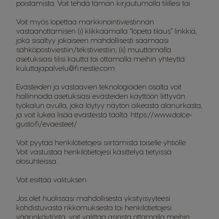
poistamista. Voit tehdä tämän kirjautumalla tilillesi tai
Voit myös lopettaa markkinointiviestinnän
vastaanottamisen (i) klikkaamalla “lopeta tilaus” linkkiä,
joka sisältyy jokaiseen mahdollisesti saamaasi
sähköpostiviestiin/tekstiviestiin; (ii) muuttamalla
asetuksiasi tilisi kautta tai ottamalla meihin yhteyttä:
kuluttajapalvelu@fi.nestle.com
Evästeiden ja vastaavien teknologioiden osalta voit
hallinnoida asetuksiasi evästeiden käyttöön liittyvän
työkalun avulla, joka löytyy näytön oikeasta alanurkasta,
ja voit lukea lisää evästeistä täältä:
https://www.dolce-
gusto.fi/evaesteet/
Voit pyytää henkilötietojesi siirtämistä toiselle yhtiölle.
Voit vastustaa henkilötietojesi käsittelyä tietyissä
olosuhteissa.
Voit esittää valituksen
Jos olet huolissasi mahdollisesta yksityisyyteesi
kohdistuvasta rikkomuksesta tai henkilötietojesi
väärinkäytöstä, voit valittaa asiasta ottamalla meihin