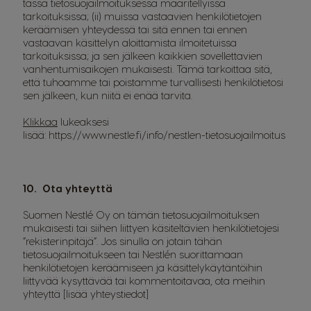
tässä tietosuojailmoituksessa määritellyissä
tarkoituksissa; (ii) muissa vastaavien henkilötietojen
keräämisen yhteydessä tai sitä ennen tai ennen
vastaavan käsittelyn aloittamista ilmoitetuissa
tarkoituksissa; ja sen jälkeen kaikkien sovellettavien
vanhentumisaikojen mukaisesti. Tämä tarkoittaa sitä,
että tuhoamme tai poistamme turvallisesti henkilötietosi
sen jälkeen, kun niitä ei enää tarvita.
Klikkaa
lukeaksesi
lisää:
https://www.nestle.fi/info/nestlen-tietosuojailmoitus
10. Ota yhteyttä
Suomen Nestlé Oy on tämän tietosuojailmoituksen
mukaisesti tai siihen liittyen käsiteltävien henkilötietojesi
”rekisterinpitäjä”. Jos sinulla on jotain tähän
tietosuojailmoitukseen tai Nestlén suorittamaan
henkilötietojen keräämiseen ja käsittelykäytäntöihin
liittyvää kysyttävää tai kommentoitavaa, ota meihin
yhteyttä [lisää yhteystiedot]