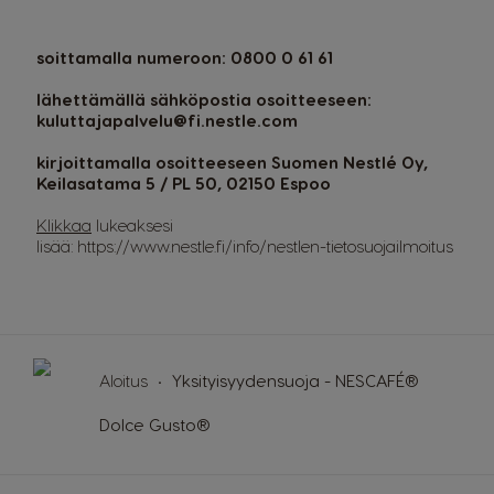
soittamalla numeroon: 0800 0 61 61
lähettämällä sähköpostia osoitteeseen:
kuluttajapalvelu@fi.nestle.com
kirjoittamalla osoitteeseen Suomen Nestlé Oy,
Keilasatama 5 / PL 50, 02150 Espoo
Klikkaa
lukeaksesi
lisää:
https://www.nestle.fi/info/nestlen-tietosuojailmoitus
Aloitus
Yksityisyydensuoja - NESCAFÉ®
Dolce Gusto®