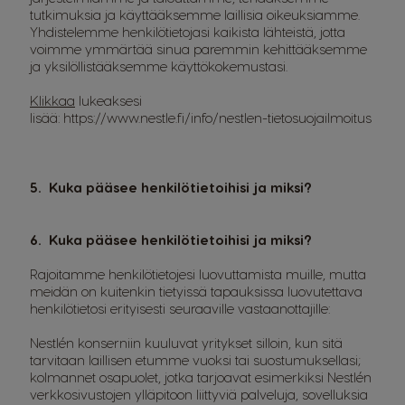
tutkimuksia ja käyttääksemme laillisia oikeuksiamme.
Yhdistelemme henkilötietojasi kaikista lähteistä, jotta
voimme ymmärtää sinua paremmin kehittääksemme
ja yksilöllistääksemme käyttökokemustasi.
Klikkaa
lukeaksesi
lisää:
https://www.nestle.fi/info/nestlen-tietosuojailmoitus
5. Kuka pääsee henkilötietoihisi ja miksi?
6. Kuka pääsee henkilötietoihisi ja miksi?
Rajoitamme henkilötietojesi luovuttamista muille, mutta
meidän on kuitenkin tietyissä tapauksissa luovutettava
henkilötietosi erityisesti seuraaville vastaanottajille:
Nestlén konserniin kuuluvat yritykset silloin, kun sitä
tarvitaan laillisen etumme vuoksi tai suostumuksellasi;
kolmannet osapuolet, jotka tarjoavat esimerkiksi Nestlén
verkkosivustojen ylläpitoon liittyviä palveluja, sovelluksia