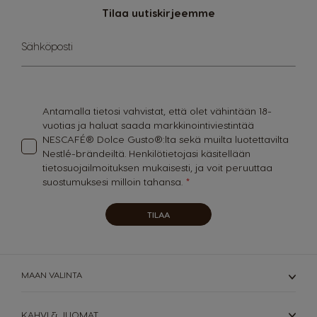
Tilaa uutiskirjeemme
Sign
Sähköposti
Up
for
Our
Newsletter:
Antamalla tietosi vahvistat, että olet vähintään 18-
vuotias ja haluat saada markkinointiviestintää
NESCAFÉ® Dolce Gusto®:lta sekä muilta luotettavilta
Nestlé-brändeiltä. Henkilötietojasi käsitellään
tietosuojailmoituksen
mukaisesti, ja voit peruuttaa
suostumuksesi milloin tahansa.
TILAA
MAAN VALINTA
KAHVILAITTEET
KAHVI & JUOMAT