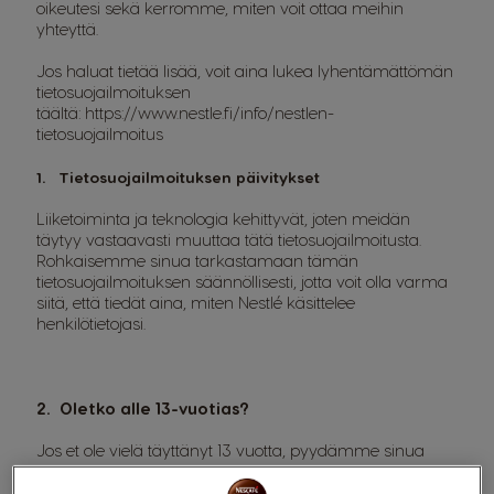
oikeutesi sekä kerromme, miten voit ottaa meihin
yhteyttä.
Jos haluat tietää lisää, voit aina lukea lyhentämättömän
tietosuojailmoituksen
täältä:
https://www.nestle.fi/info/nestlen-
tietosuojailmoitus
1. Tietosuojailmoituksen päivitykset
Liiketoiminta ja teknologia kehittyvät, joten meidän
täytyy vastaavasti muuttaa tätä tietosuojailmoitusta.
Rohkaisemme sinua tarkastamaan tämän
tietosuojailmoituksen säännöllisesti, jotta voit olla varma
siitä, että tiedät aina, miten Nestlé käsittelee
henkilötietojasi.
2. Oletko alle 13-vuotias?
Jos et ole vielä täyttänyt 13 vuotta, pyydämme sinua
odottamaan, kunnes olet hiukan vanhempi ennen kuin
ryhdyt vuorovaikutukseen kanssamme, tai pyydä