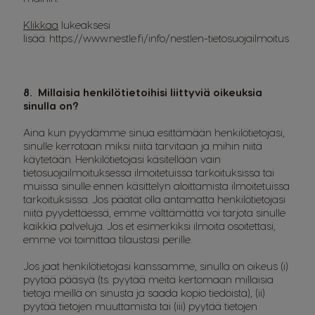
Klikkaa
lukeaksesi
lisää:
https://www.nestle.fi/info/nestlen-tietosuojailmoitus
8. Millaisia henkilötietoihisi liittyviä oikeuksia
sinulla on?
Aina kun pyydämme sinua esittämään henkilötietojasi,
sinulle kerrotaan miksi niitä tarvitaan ja mihin niitä
käytetään. Henkilötietojasi käsitellään vain
tietosuojailmoituksessa ilmoitetuissa tarkoituksissa tai
muissa sinulle ennen käsittelyn aloittamista ilmoitetuissa
tarkoituksissa. Jos päätät olla antamatta henkilötietojasi
niitä pyydettäessä, emme välttämättä voi tarjota sinulle
kaikkia palveluja. Jos et esimerkiksi ilmoita osoitettasi,
emme voi toimittaa tilaustasi perille.
Jos jaat henkilötietojasi kanssamme, sinulla on oikeus (i)
pyytää pääsyä (ts. pyytää meitä kertomaan millaisia
tietoja meillä on sinusta ja saada kopio tiedoista), (ii)
pyytää tietojen muuttamista tai (iii) pyytää tietojen