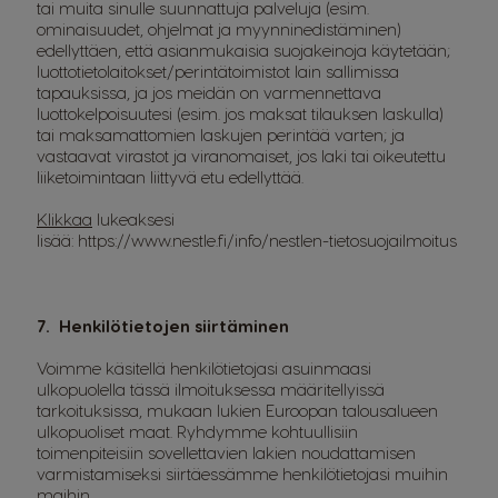
tai muita sinulle suunnattuja palveluja (esim.
ominaisuudet, ohjelmat ja myynninedistäminen)
edellyttäen, että asianmukaisia suojakeinoja käytetään;
luottotietolaitokset/perintätoimistot lain sallimissa
tapauksissa, ja jos meidän on varmennettava
luottokelpoisuutesi (esim. jos maksat tilauksen laskulla)
tai maksamattomien laskujen perintää varten; ja
vastaavat virastot ja viranomaiset, jos laki tai oikeutettu
liiketoimintaan liittyvä etu edellyttää.
Klikkaa
lukeaksesi
lisää:
https://www.nestle.fi/info/nestlen-tietosuojailmoitus
7. Henkilötietojen siirtäminen
Voimme käsitellä henkilötietojasi asuinmaasi
ulkopuolella tässä ilmoituksessa määritellyissä
tarkoituksissa, mukaan lukien Euroopan talousalueen
ulkopuoliset maat. Ryhdymme kohtuullisiin
toimenpiteisiin sovellettavien lakien noudattamisen
varmistamiseksi siirtäessämme henkilötietojasi muihin
maihin.