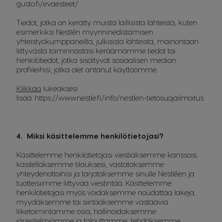
gusto.fi/evaesteet/
Tiedot, jotka on kerätty muista laillisista lähteistä, kuten
esimerkiksi Nestlén myynninedistämisen
yhteistyökumppaneilta, julkisista lähteistä, mainontaan
liittyvästä toiminnastasi keräämämme tiedot tai
henkilötiedot, jotka sisältyvät sosiaalisen median
profiileihisi, jotka olet antanut käyttöömme.
Klikkaa
lukeaksesi
lisää:
https://www.nestle.fi/info/nestlen-tietosuojailmoitus
4. Miksi käsittelemme henkilötietojasi?
Käsittelemme henkilötietojasi viestiäksemme kanssasi,
käsitelläksemme tilauksesi, vastataksemme
yhteydenottoihisi ja tarjotaksemme sinulle Nestléen ja
tuotteisiimme liittyvää viestintää. Käsittelemme
henkilötietojasi myös voidaksemme noudattaa lakeja,
myydäksemme tai siirtääksemme vastaavia
liiketoimintamme osia, hallinoidaksemme
järjestelmiämme ja talouttamme, tehdäksemme