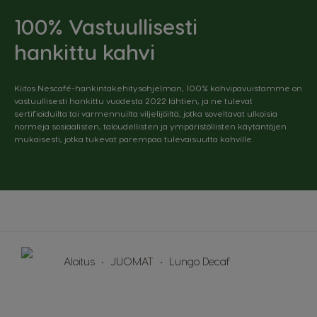
100% Vastuullisesti
Caribbean
Chile
English
Spanish
hankittu kahvi
Colombia
Costa Rica
Spanish
Spanish
Kiitos Nescafé-hankintakehitysohjelman, 100% kahvipavuistamme on
vastuullisesti hankittu vuodesta 2022 lähtien, ja ne tulevat
sertifioiduilta tai varmennuilta viljelijöiltä, jotka soveltavat ulkoisia
Croatia
Czechia
normeja sosiaalisten, taloudellisten ja ympäristöllisten käytäntöjen
Croatian
Czeck
mukaisesti, jotka tukevat parempaa tulevaisuutta kahville.
Denmark
Ecuador
Dannish
Spanish
El Salvador
Estonia
Spanish
Estonian
Aloitus
JUOMAT
Lungo Decaf
Finland
France
Finnish
French
Germany
Greece