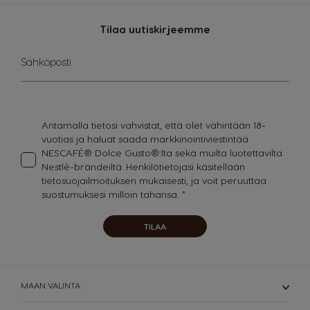
German
Greek
Tilaa uutiskirjeemme
Guatemala
Honduras
Spanish
Spanish
Sign
Sähköposti
Up
for
Hong Kong
Hong Kong
Our
English
Chinese
Newsletter:
Antamalla tietosi vahvistat, että olet vähintään 18-
Hungary
Indonesia
vuotias ja haluat saada markkinointiviestintää
Hungarian
Indonesian
NESCAFÉ® Dolce Gusto®:lta sekä muilta luotettavilta
Nestlé-brändeiltä. Henkilötietojasi käsitellään
Italy
Japan
tietosuojailmoituksen
mukaisesti, ja voit peruuttaa
Italian
Japanese
suostumuksesi milloin tahansa.
Korea
Latvia
TILAA
Korean
Latvian
Lithuania
Malaysia
Lithuanian
Malay
MAAN VALINTA