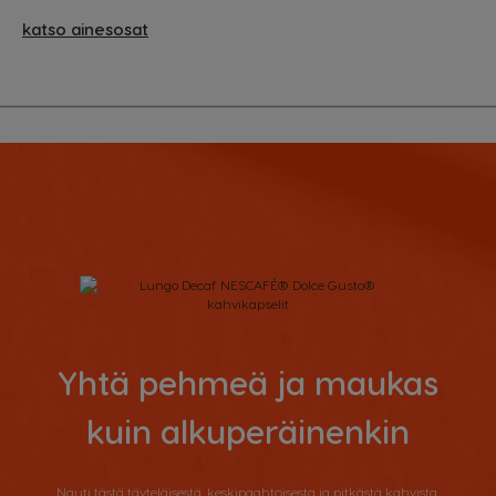
katso ainesosat
Yhtä pehmeä ja maukas
kuin alkuperäinenkin
Nauti tästä täyteläisestä, keskipaahtoisesta ja pitkästä kahvista.