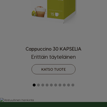
Maan valinta
Cappuccino 30 KAPSELIA
Erittäin täyteläinen
Argentina
Austria
KATSO TUOTE
Spanish
German
Belgium
Belgium
French
Dutch
Brazil
Bulgaria
Portuguese
Bulgarian