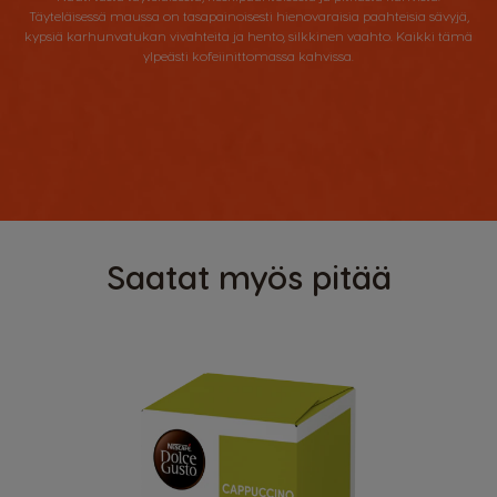
Täyteläisessä maussa on tasapainoisesti hienovaraisia paahteisia sävyjä,
kypsiä karhunvatukan vivahteita ja hento, silkkinen vaahto. Kaikki tämä
ylpeästi kofeiinittomassa kahvissa.
Saatat myös pitää