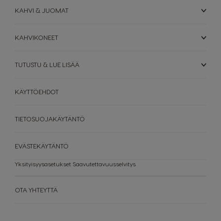
Malta
Mexico
KAHVI & JUOMAT
Maltese
Spanish
KAHVIKONEET
Nicaragua
Netherland
Spanish
Dutch
TUTUSTU & LUE LISÄÄ
Norway
Panama
Norwegian
Spanish
KÄYTTÖEHDOT
Paraguay
Peru
TIETOSUOJAKÄYTÄNTÖ
Spanish
Spanish
Philippines
Poland
EVÄSTEKÄYTÄNTÖ
Filipino
Polish
Yksityisyysasetukset
Saavutettavuusselvitys
Portugal
Republic of
Ireland
Portuguese
OTA YHTEYTTÄ
English
Romania
Rusia