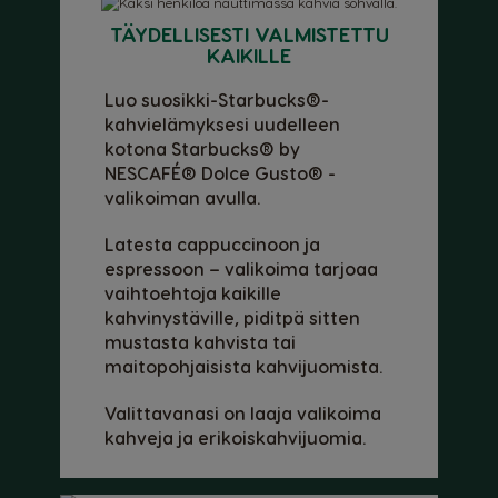
Belgium
Belgium
TÄYDELLISESTI VALMISTETTU
French
Dutch
KAIKILLE
Luo suosikki-Starbucks®-
Brazil
Bulgaria
kahvielämyksesi uudelleen
Portuguese
Bulgarian
kotona Starbucks® by
NESCAFÉ® Dolce Gusto® -
Caribbean
Chile
valikoiman avulla.
English
Spanish
Latesta cappuccinoon ja
Colombia
Costa Rica
espressoon – valikoima tarjoaa
Spanish
Spanish
vaihtoehtoja kaikille
kahvinystäville, piditpä sitten
Croatia
Czechia
mustasta kahvista tai
Croatian
Czeck
maitopohjaisista kahvijuomista.
Denmark
Ecuador
Valittavanasi on laaja valikoima
Dannish
Spanish
kahveja ja erikoiskahvijuomia.
El Salvador
Estonia
Spanish
Estonian