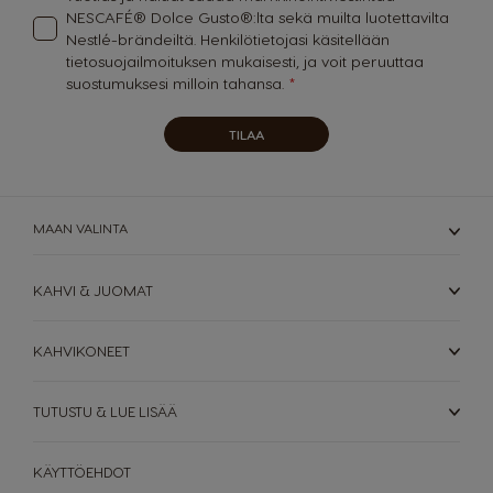
NESCAFÉ® Dolce Gusto®:lta sekä muilta luotettavilta
Portugal
Republic of
Nestlé-brändeiltä. Henkilötietojasi käsitellään
Ireland
Portuguese
tietosuojailmoituksen
mukaisesti, ja voit peruuttaa
English
suostumuksesi milloin tahansa.
Romania
Rusia
TILAA
Romanian
Russian
Serbia
Singapore
Serbian
Malay
MAAN VALINTA
Slovakia
Slovenia
KAHVI & JUOMAT
Slovak
Slovene
Spain
Sweden
KAHVIKONEET
Spanish
Swedish
TUTUSTU & LUE LISÄÄ
Switzerland
Switzerland
German
French
KÄYTTÖEHDOT