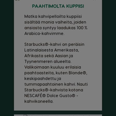
PAAHTIMOLTA KUPPIISI
Matka kahvipelloilta kuppiisi
sisältää monia vaiheita, joiden
ansiosta syntyy laadukas 100 %
Arabica-kahvimme.
Starbucks®-kahvi on peräisin
Latinalaisesta Amerikasta,
Afrikasta sekä Aasian ja
Tyynenmeren alueelta.
Valikoimaan kuuluu erilaisia
paahtoasteita, kuten Blonde®,
keskipaahdettu ja
Maan valinta
tummapaahtoinen kahvi. Nauti
Starbucks®-kahvista kotona
NESCAFÉ® Dolce Gusto® -
kahvikoneella.
Argentina
Austria
Spanish
German