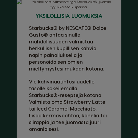
Finland
France
YKSILÖLLISIÄ LUOMUKSIA
Finnish
French
Starbucks® by NESCAFÉ® Dolce
Gusto® antaa sinulle
Germany
Greece
German
Greek
mahdollisuuden valmistaa
herkullisen kupillisen kahvia
napin painalluksella ja
Guatemala
Honduras
personoida sen omien
Spanish
Spanish
mieltymystesi mukaan kotona.
Hong Kong
Hong Kong
Vie kahvinautintosi uudelle
English
Chinese
tasolle kokeilemalla
Starbucks®-reseptejä kotona.
Hungary
Indonesia
Valmista oma Strawberry Latte
Hungarian
Indonesian
tai Iced Caramel Macchiato.
Lisää kermavaahtoa, kanelia tai
Italy
Japan
siirappia ja tee juomasta juuri
Italian
Japanese
omanlaisesi.
Korea
Latvia