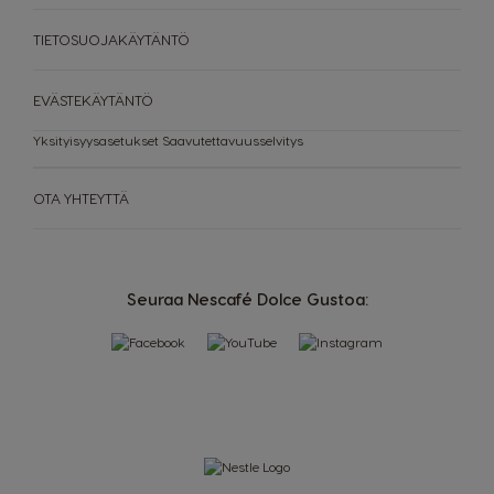
Taiwan
Taiwan
TIETOSUOJAKÄYTÄNTÖ
English
Taiwanese
Thailand
Thailand
EVÄSTEKÄYTÄNTÖ
English
Thai
Yksityisyysasetukset
Saavutettavuusselvitys
Turkey
Uae
Turkish
English
OTA YHTEYTTÄ
Uae
Ukraine
Arabic
Ukranian
Seuraa Nescafé Dolce Gustoa:
Uruguay
United Kingdom
Spanish
English
Venezuela
Spanish