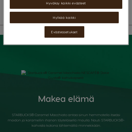
Hyväksy kaikki evästeet
katso ainesosat
Hylkää kaikki
Evästeasetukset
Makea elämä
STARBUCKS® Caramel Macchiato antaa sinun hemmotella itseäsi
maidon ja karamellin ihanan täyteläisellä maulla. Nauti STARBUCKS®-
kahvista kotona lähtemättä minnekkään.