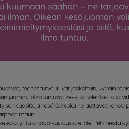
tu kuumaan säähän – ne tarjoava
 tai ilman. Oikean kesäjuoman val
eiinimieltymyksestäsi ja siitä, k
ilma tuntuu.
ousevat, monet turvautuvat jääkahviin, kylmiin teeisi
n juomiin, jotka tuntuvat kevyiltä, viilentäviltä ja vir
ityisen suosittuja kesällä, koska ne auttavat ke
 kirpeän maun.
 kesällä, yhtä ainoaa vastausta ei ole. Pehmeistä ky