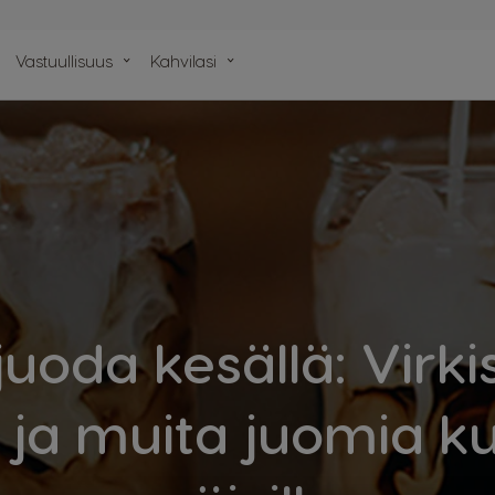
Vastuullisuus
Kahvilasi
elimme
juoda kesällä: Virki
 ja muita juomia k