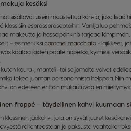
imakuja kesäksi
mat sisältävät usein maustettua kahvia, joka lisää
ä klassisiin espressoresepteihin. Vanilja luo pehmeän
mpaa makeutta ja hasselpähkinä tarjoaa lämpimän,
lit – esimerkiksi
caramel macchiato
- lajikkeet, j
s kaataa jäiden päälle nopeiksi, kylmiksi versioik
.
 kuten kaura-, manteli- tai soijamaito voivat edel
mikä tekee juoman personoinnista helppoa. Niin m
ahvi on edelleen erittäin mukautuvaa eri mieltymyksii
ainen frappé – täydellinen kahvi kuumaan 
 klassinen jääkahvi, jolla on syvät juuret kesäkahvi
 kevyestä rakenteestaan ja paksusta vaahtokerro