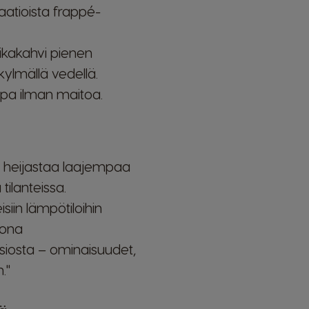
aatioista frappé-
ikakahvi pienen
kylmällä vedellä.
opa ilman maitoa.
 Se heijastaa laajempaa
tilanteissa.
iin lämpötiloihin
kona
siosta – ominaisuudet,
."