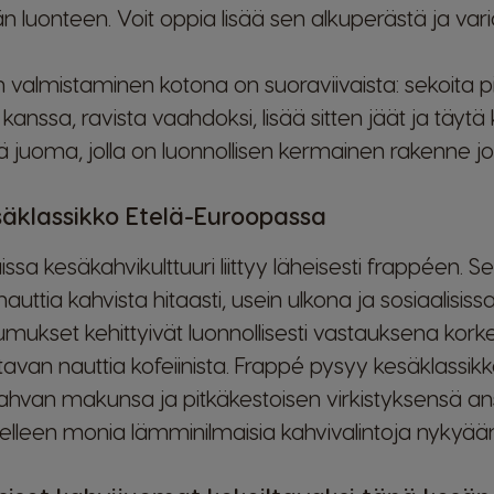
n luonteen. Voit oppia lisää sen alkuperästä ja vari
 valmistaminen kotona on suoraviivaista: sekoita p
anssa, ravista vaahdoksi, lisää sitten jäät ja täytä 
ä juoma, jolla on luonnollisen kermainen rakenne j
säklassikko Etelä-Euroopassa
issa kesäkahvikulttuuri liittyy läheisesti frappéen.
uttia kahvista hitaasti, usein ulkona ja sosiaalisissa 
kset kehittyivät luonnollisesti vastauksena korkeis
van nauttia kofeiinista. Frappé pysyy kesäklassik
vahvan makunsa ja pitkäkestoisen virkistyksensä an
elleen monia lämminilmaisia kahvivalintoja nykyään