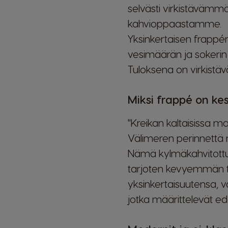
selvästi virkistävämmä
kahvioppaastamme.
Yksinkertaisen frappén
vesimäärän ja sokerin k
Tuloksena on virkistäv
Miksi frappé on ke
"Kreikan kaltaisissa ma
Välimeren perinnettä na
Nämä kylmäkahvitottumu
tarjoten kevyemmän ta
yksinkertaisuutensa, 
jotka määrittelevät ed