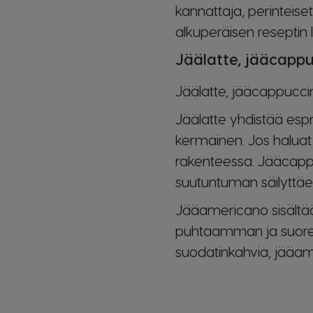
kannattaja, perinteise
alkuperäisen reseptin 
Jäälatte, jääcapp
Jäälatte, jääcappucci
Jäälatte yhdistää es
kermainen. Jos haluat 
rakenteessa. Jääcapp
suutuntuman säilyttäe
Jääamericano sisältää 
puhtaamman ja suoremm
suodatinkahvia, jääa