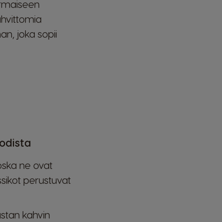
kermaiseen
ahvittomia
n, joka sopii
odista
oska ne ovat
ssikot perustuvat
ustan kahvin