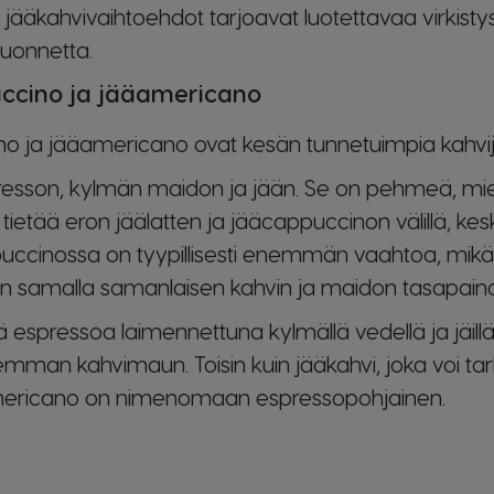
t jääkahvivaihtoehdot tarjoavat luotettavaa virkis
luonnetta.
uccino ja jääamericano
no ja jääamericano ovat kesän tunnetuimpia kahvi
presson, kylmän maidon ja jään. Se on pehmeä, mi
tietää eron jäälatten ja jääcappuccinon välillä, ke
uccinossa on tyypillisesti enemmän vaahtoa, mi
n samalla samanlaisen kahvin ja maidon tasapain
espressoa laimennettuna kylmällä vedellä ja jäillä,
an kahvimaun. Toisin kuin jääkahvi, joka voi tar
mericano on nimenomaan espressopohjainen.