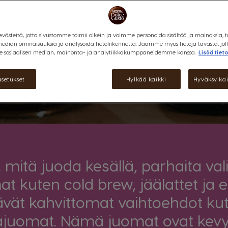
päiville
steitä, jotta sivustomme toimii oikein ja voimme personoida sisältöä ja mainoksia, t
median ominaisuuksia ja analysoida tietoliikennettä. Jaamme myös tietoja tavasta, jol
 sosiaalisen median, mainonta- ja analytiikkakumppaneidemme kanssa.
Lisää tiet
asetukset
Hylkää kaikki
Hyväksy kai
, mitä juoda kesällä, parhaita val
t kuten cold brew, jäälattet ja 
tävät kahvittomat vaihtoehdot kut
juomat. Nämä juomat ovat kevyit