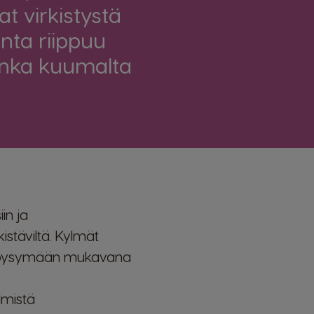
t virkistystä
inta riippuu
uinka kuumalta
in ja
kistäviltä. Kylmät
hoa pysymään mukavana
lmistä