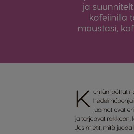
ja suunnitel
kofeiinilla
maustasi, kof
K
un lämpötilat n
hedelmäpohjaisii
juomat ovat er
ja tarjoavat raikkaan,
Jos mietit, mitä juoda