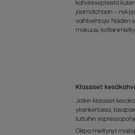
kahviresepteistä kuten
jäämatchaan – nykypäi
vaihtoehtoja. Näiden 
makuusi, kofeiinimielt
Klassiset kesäkahv
Jotkin klassiset kesäk
yksinkertaisia, tasapa
tuttuihin espressopohjii
Olitpa mieltynyt mait