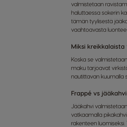
valmistetaan ravistam
haluttaessa sokerin ka
tämän tyylisestä jääka
vaahtoavasta luontee
Miksi kreikkalaist
Koska se valmistetaan
maku tarjoavat virkist
nautittavan kuumalla s
Frappé vs jääkahvi:
Jääkahvi valmistetaan
vatkaamalla pikakah
rakenteen luomiseksi.