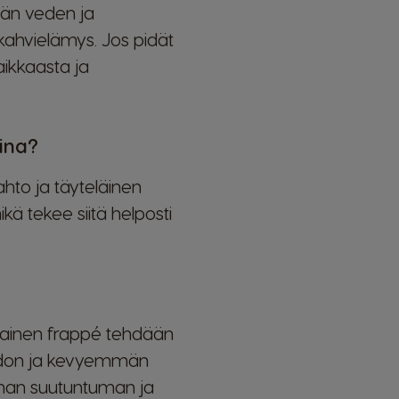
män veden ja
 kahvielämys. Jos pidät
aikkaasta ja
vina?
hto ja täyteläinen
kä tekee siitä helposti
alainen frappé tehdään
hdon ja kevyemmän
mman suutuntuman ja