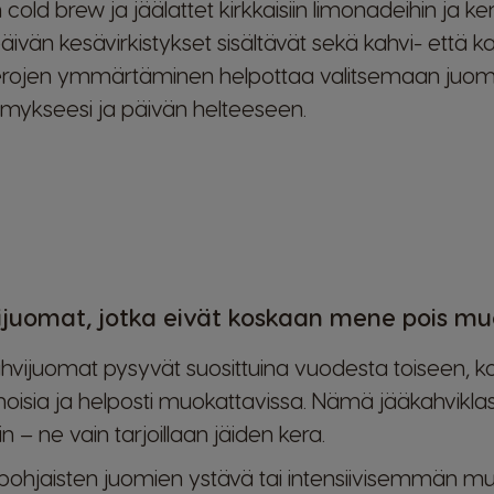
 cold brew ja jäälattet kirkkaisiin limonadeihin ja 
vän kesävirkistykset sisältävät sekä kahvi- että k
erojen ymmärtäminen helpottaa valitsemaan juoma
ymykseesi ja päivän helteeseen.
ijuomat, jotka eivät koskaan mene pois mu
ahvijuomat pysyvät suosittuina vuodesta toiseen, k
inoisia ja helposti muokattavissa. Nämä jääkahvikla
n – ne vain tarjoillaan jäiden kera.
opohjaisten juomien ystävä tai intensiivisemmän m