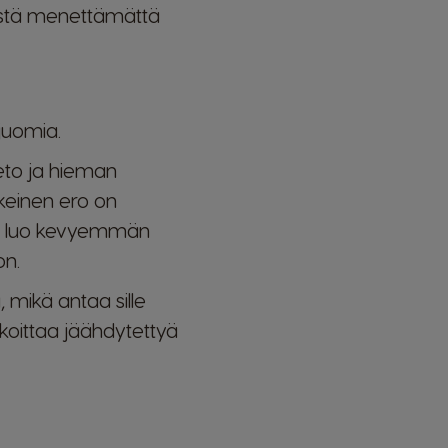
tystä menettämättä
juomia.
eto ja hieman
skeinen ero on
kä luo kevyemmän
on.
 mikä antaa sille
koittaa jäähdytettyä