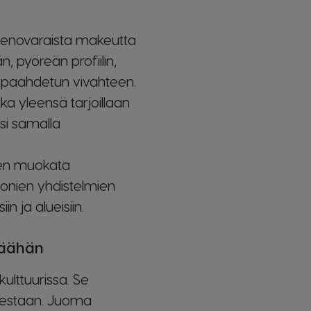
 hienovaraista makeutta
, pyöreän profiilin,
 paahdetun vivahteen.
otka yleensä tarjoillaan
si samalla
leen muokata
onien yhdistelmien
n ja alueisiin.
säähän
kulttuurissa. Se
ksestaan. Juoma