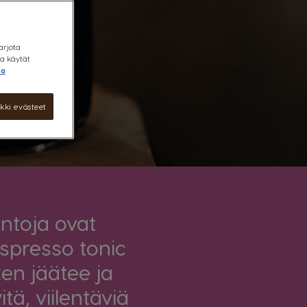
arjota
la käytät
oa
kki evästeet
intoja ovat
espresso tonic
en jäätee ja
ä, viilentäviä