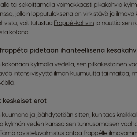
alla tai sekoittamalla voimakkaasti pikakahvia kyl
nssa, jolloin lopputuloksena on virkistävä ja ilmava
hvista, voit tutustua
Frappé-kahviin
ja nauttia sen r
sta kotona.
a frappéta pidetään ihanteellisena kesäkah
 kokonaan kylmällä vedellä, sen pitkäkestoinen vaa
ävää intensiivisyyttä ilman kuumuutta tai maitoa, mi
äällä.
 keskeiset erot
 kuumana ja jäähdytetään sitten, kun taas kreikk
via kylmän veden kanssa sen tunnusomaisen vaa
 Tämä ravisteluvalmistus antaa frappélle ilmava