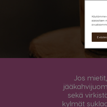
Käytämme evä
sosiaalisen 
sivustoamme
Eväste
Jos mietit
jääkahvijuoma
sekä virkis
kylmät suklaa