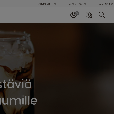
Maan valinta
Ota yhteyttä
Uutiskirje
Soita meille
0800 0 6161
stäviä
uumille