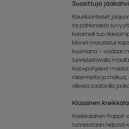
Suosittuja jääkahv
Kausiluonteiset jääjuo
tai pähkinäistä syvyytt
karamelli tuo rikkaa
Monet maustetut kapse
kuumana – voidaan myö
tunnistettavalla maulla
Kasvipohjaiset maidot
rakennetta ja makua, 
ollessa saatavilla jääk
Klassinen kreikkal
Kreikkalainen frappé on
tunnistetaan helposti